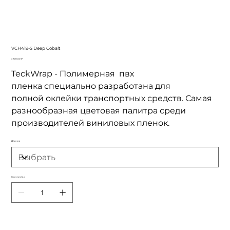
VCH419-S Deep Cobalt
Цена
3 700,00 ₽
TeckWrap - Полимерная пвх
пленка специально разработана для
полной оклейки транспортных средств. Самая
разнообразная цветовая палитра среди
производителей виниловых пленок.
Длинна
Количество