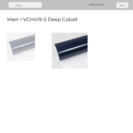
8 800 301 96 56
Menu
Main
>
VCH419-S Deep Cobalt