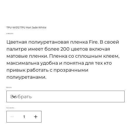
TPU-W012 TPU Han Jade White
Цена
6 500,00 ₽
Цветная полиуретановая пленка Fire. В своей
палитре имеет более 200 цветов включая
матовые пленки. Пленка со сплошным клеем,
максимальна удобна и понятна для тех кто
привык работать с прозрачными
полиуретанами.
Длинна
Количество