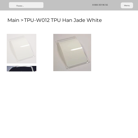
8 800 301 96 56
Menu
Main
>
TPU-W012 TPU Han Jade White