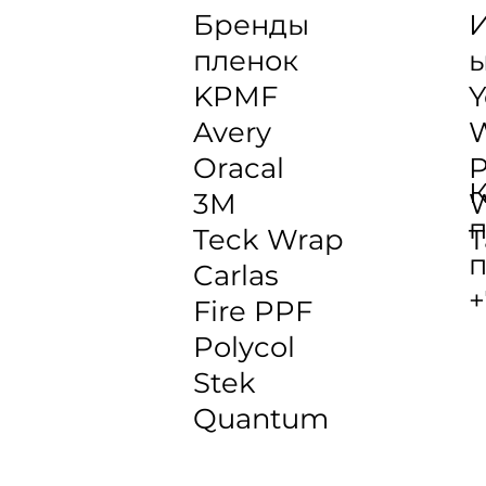
Бренды
И
пленок
KPMF
Y
Avery
Oracal
P
К
3M
W
п
Teck Wrap
T
п
Carlas
+
Fire PPF
Polycol
Stek
Quantum