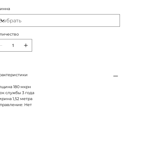
инна
личество
рактеристики
лщина 180 мкрн
ок службы 3 года
рина 1,52 метра
правление: Нет