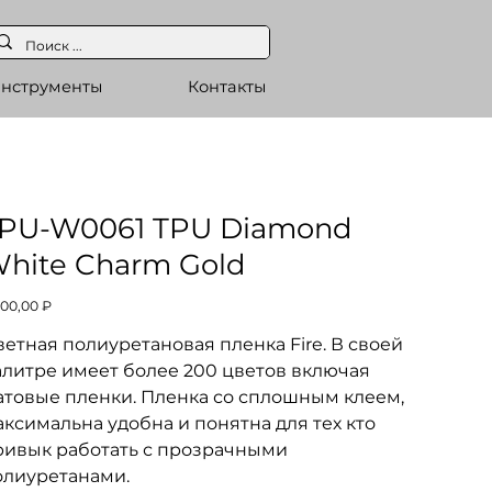
нструменты
Контакты
PU-W0061 TPU Diamond
hite Charm Gold
а
500,00 ₽
етная полиуретановая пленка Fire. В своей
алитре имеет более 200 цветов включая
атовые пленки. Пленка со сплошным клеем,
ксимальна удобна и понятна для тех кто
ривык работать с прозрачными
олиуретанами.