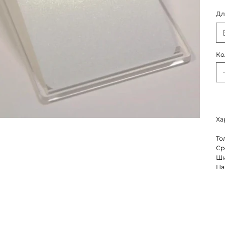
Дл
Ко
Ха
То
Ср
Ши
На