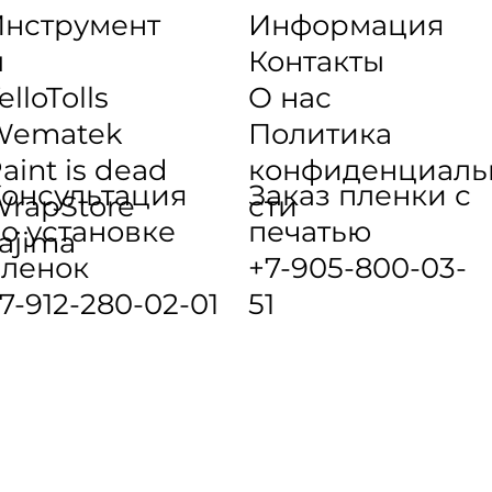
нструмент
Информация
ы
Контакты
elloTolls
О нас
Wematek
Политика
aint is dead
конфиденциаль
онсультация
Заказ пленки с
rapStore
сти
о установке
печатью
ajima
ленок
+7-905-800-03-
7-912-280-02-01
51