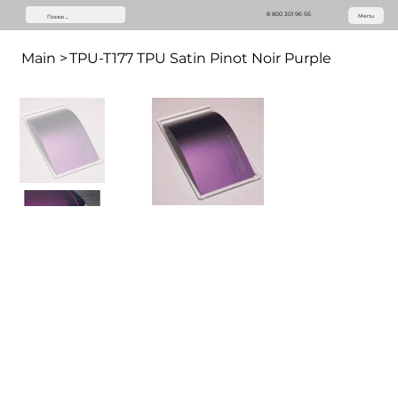
8 800 301 96 56
Menu
Main
>
TPU-T177 TPU Satin Pinot Noir Purple