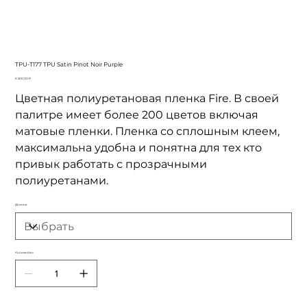
TPU-T177 TPU Satin Pinot Noir Purple
Цена
6 500,00 ₽
Цветная полиуретановая пленка Fire. В своей
палитре имеет более 200 цветов включая
матовые пленки. Пленка со сплошным клеем,
максимальна удобна и понятна для тех кто
привык работать с прозрачными
полиуретанами.
Длинна
Количество