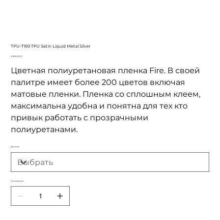
TPU-T169 TPU Satin Liquid Metal Silver
Цена
6 500,00 ₽
Цветная полиуретановая пленка Fire. В своей
палитре имеет более 200 цветов включая
матовые пленки. Пленка со сплошным клеем,
максимальна удобна и понятна для тех кто
привык работать с прозрачными
полиуретанами.
Длинна
Количество