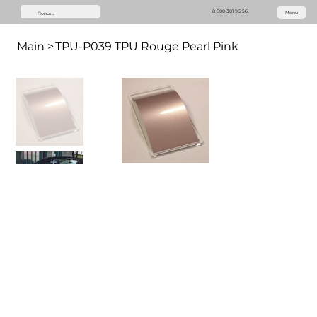
8 800 301 96 56
Menu
Main
>
TPU-P039 TPU Rouge Pearl Pink