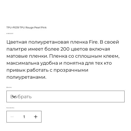
TPU-P039 TPU Rouge Pearl Pink
Цена
6 500,00 ₽
Цветная полиуретановая пленка Fire. В своей
палитре имеет более 200 цветов включая
матовые пленки. Пленка со сплошным клеем,
максимальна удобна и понятна для тех кто
привык работать с прозрачными
полиуретанами.
Длинна
Количество