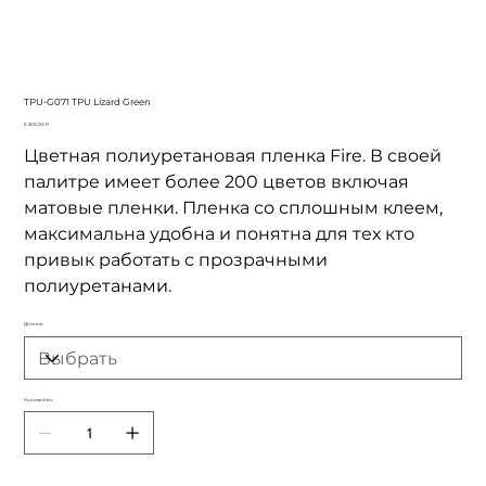
TPU-G071 TPU Lizard Green
Цена
6 500,00 ₽
Цветная полиуретановая пленка Fire. В своей
палитре имеет более 200 цветов включая
матовые пленки. Пленка со сплошным клеем,
максимальна удобна и понятна для тех кто
привык работать с прозрачными
полиуретанами.
Длинна
Количество