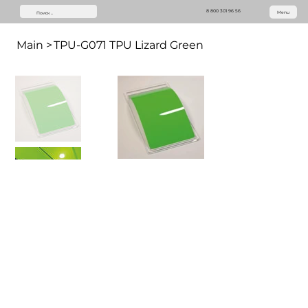
8 800 301 96 56
Menu
Main
>
TPU-G071 TPU Lizard Green