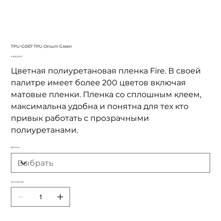
TPU-G067 TPU Onium Green
Цена
6 500,00 ₽
Цветная полиуретановая пленка Fire. В своей
палитре имеет более 200 цветов включая
матовые пленки. Пленка со сплошным клеем,
максимальна удобна и понятна для тех кто
привык работать с прозрачными
полиуретанами.
Длинна
Количество