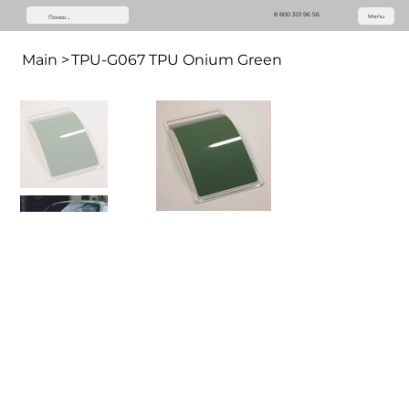
8 800 301 96 56
Menu
Main
>
TPU-G067 TPU Onium Green