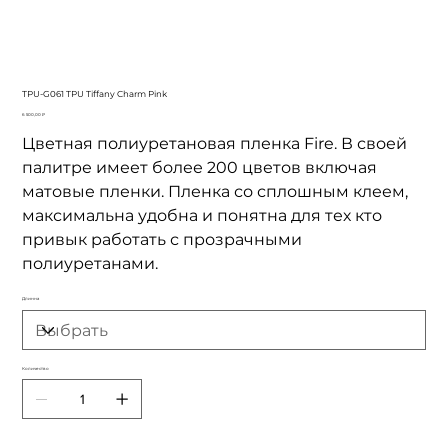
TPU-G061 TPU Tiffany Charm Pink
Цена
6 500,00 ₽
Цветная полиуретановая пленка Fire. В своей
палитре имеет более 200 цветов включая
матовые пленки. Пленка со сплошным клеем,
максимальна удобна и понятна для тех кто
привык работать с прозрачными
полиуретанами.
Длинна
Количество