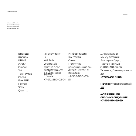
Характеристики
Толщина 180 мкрн
Срок службы 3 года
Ширина 1,52 метра
Направление: Нет
Бренды
Инструмент
Информация
Для заказа и
пленок
ы
Контакты
консультаций:
KPMF
YelloTolls
О нас
Екатеринбург,
Avery
Wematek
Политика
Расточная 42а
Oracal
Paint is dead
конфиденциальн
8-800-301-96-56
Консультация
Заказ пленки с
3M
WrapStore
ости
Тюмень, Луначарского
по установке
печатью
Teck Wrap
Tajima
20
пленок
+7-905-800-03-
Carlas
+7 995 495 81 06
+7-912-280-02-01
51
Fire PPF
Polycol
Почта:
wrapstore@mail
Stek
.ru
Quantum
Для решения
спорных ситуаций:
+7-906-814-99-99