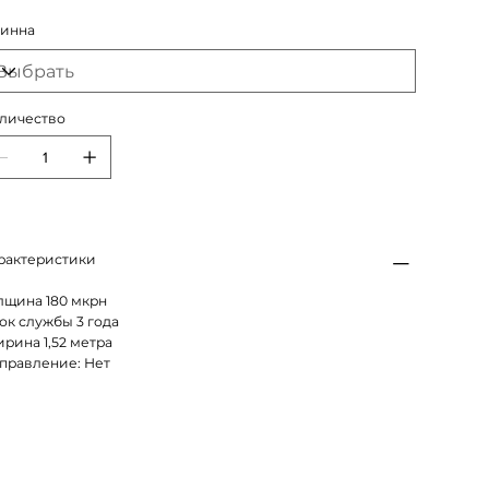
инна
личество
рактеристики
лщина 180 мкрн
ок службы 3 года
рина 1,52 метра
правление: Нет