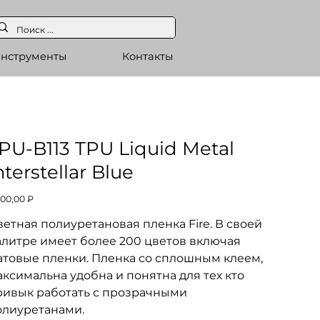
нструменты
Контакты
PU-B113 TPU Liquid Metal
nterstellar Blue
а
500,00 ₽
етная полиуретановая пленка Fire. В своей
алитре имеет более 200 цветов включая
атовые пленки. Пленка со сплошным клеем,
ксимальна удобна и понятна для тех кто
ривык работать с прозрачными
олиуретанами.