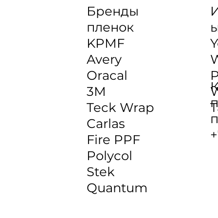
Бренды
И
пленок
KPMF
Y
Avery
Oracal
P
К
3M
W
п
Teck Wrap
T
п
Carlas
+
Fire PPF
Polycol
Stek
Quantum