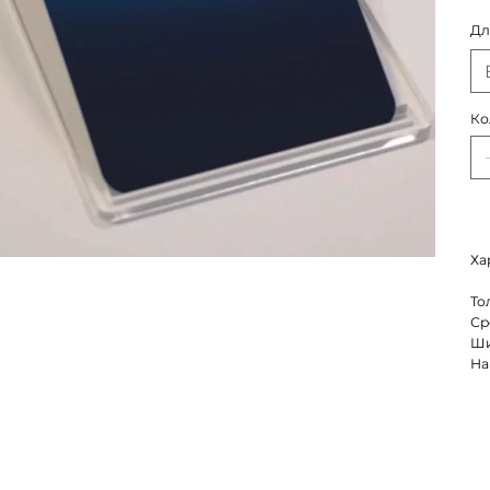
Дл
Ко
Ха
То
Ср
Ши
На