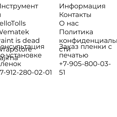
нструмент
Информация
ы
Контакты
elloTolls
О нас
Wematek
Политика
aint is dead
конфиденциаль
онсультация
Заказ пленки с
rapStore
сти
о установке
печатью
ajima
ленок
+7-905-800-03-
7-912-280-02-01
51