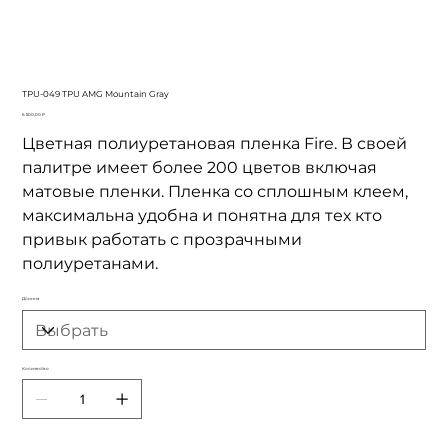
TPU-049 TPU AMG Mountain Gray
Цена
6 500,00 ₽
Цветная полиуретановая пленка Fire. В своей
палитре имеет более 200 цветов включая
матовые пленки. Пленка со сплошным клеем,
максимальна удобна и понятна для тех кто
привык работать с прозрачными
полиуретанами.
Длинна
Количество