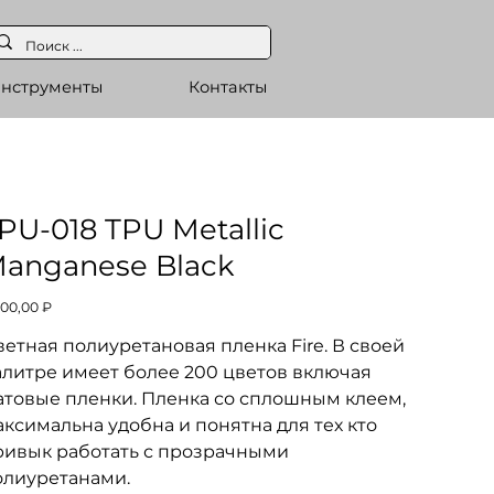
нструменты
Контакты
PU-018 TPU Metallic
anganese Black
а
500,00 ₽
етная полиуретановая пленка Fire. В своей
алитре имеет более 200 цветов включая
атовые пленки. Пленка со сплошным клеем,
ксимальна удобна и понятна для тех кто
ривык работать с прозрачными
олиуретанами.