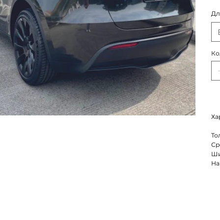
Дл
Ко
Ха
То
Ср
Ши
На