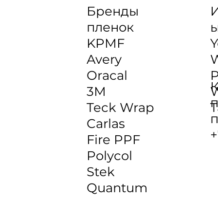
Бренды
И
пленок
KPMF
Y
Avery
Oracal
P
К
3M
W
п
Teck Wrap
T
п
Carlas
+
Fire PPF
Polycol
Stek
Quantum