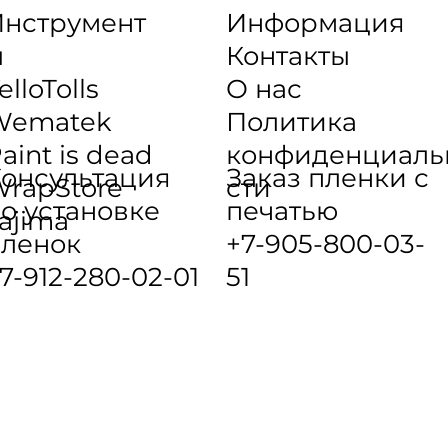
нструмент
Информация
ы
Контакты
elloTolls
О нас
Wematek
Политика
aint is dead
конфиденциаль
онсультация
Заказ пленки с
rapStore
сти
о установке
печатью
ajima
ленок
+7-905-800-03-
7-912-280-02-01
51