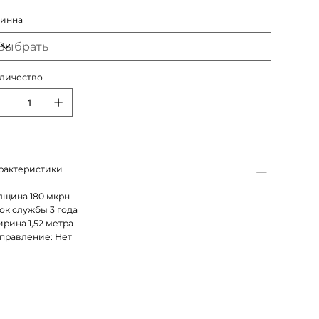
инна
личество
рактеристики
лщина 180 мкрн
ок службы 3 года
рина 1,52 метра
правление: Нет