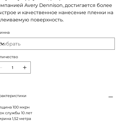
мпанией Avery Dennison, достигается более
ыстрое и качественное нанесение пленки на
клеиваемую поверхность.
инна
личество
рактеристики
лщина 100 мкрн
ок службы 10 лет
рина 1,52 метра