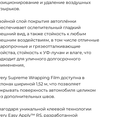
озиционирование и удаление воздушных
узырьков.
войной слой покрытия автоплёнки
беспечивает ослепительный гладкий
ешний вид, а также стойкость к любым
нешним воздействиям, в том числе отличные
даропрочные и грязеотталкивающие
ойства, стойкость к УФ-лучам и влаге, что
одходит для уличного долгосрочного
рименения,
ery Supreme Wrapping Film доступна в
лонах шириной 1,52 м, что позволяет
окрывать поверхность автомобиля целиком
ез дополнительных швов.
лагодаря уникальной клеевой технологии
ery Easy Apply™ RS, разработанной