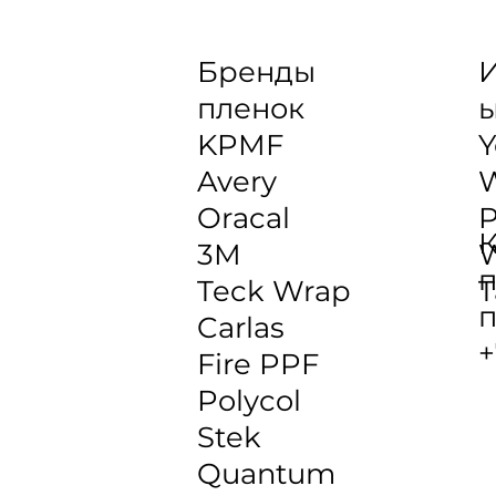
Бренды
И
пленок
KPMF
Y
Avery
Oracal
P
К
3M
W
п
Teck Wrap
T
п
Carlas
+
Fire PPF
Polycol
Stek
Quantum