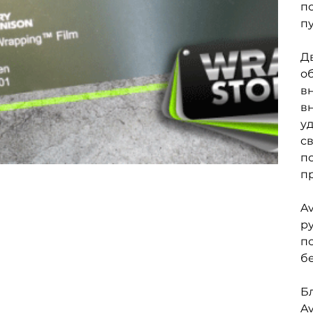
п
п
Д
о
вн
в
у
св
п
п
Av
ру
п
б
Б
Av