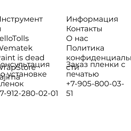
нструмент
Информация
ы
Контакты
elloTolls
О нас
Wematek
Политика
aint is dead
конфиденциаль
онсультация
Заказ пленки с
rapStore
сти
о установке
печатью
ajima
ленок
+7-905-800-03-
7-912-280-02-01
51