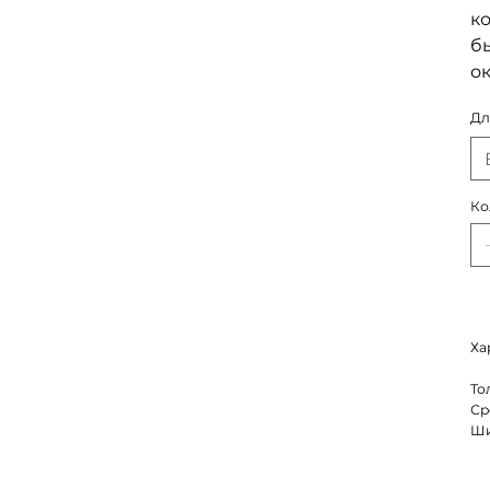
ко
б
о
Дл
Ко
Ха
То
Ср
Ши