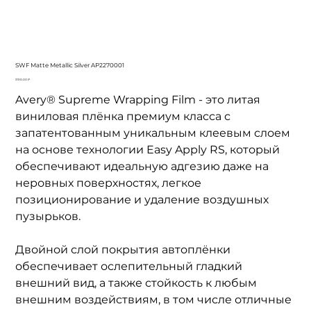
SWF Matte Metallic Silver AP2270001
Цена
3 100,00 ₽
Avery® Supreme Wrapping Film - это литая
виниловая плёнка премиум класса с
запатентованным уникальным клеевым слоем
на основе технологии Easy Apply RS, который
обеспечивают идеальную адгезию даже на
неровных поверхностях, легкое
позиционирование и удаление воздушных
пузырьков.
Двойной слой покрытия автоплёнки
обеспечивает ослепительный гладкий
внешний вид, а также стойкость к любым
внешним воздействиям, в том числе отличные