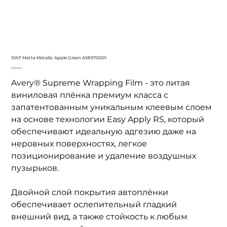
SWF Matte Metallic Apple Green AS8970001
Цена
3 100,00 ₽
Avery® Supreme Wrapping Film - это литая
виниловая плёнка премиум класса с
запатентованным уникальным клеевым слоем
на основе технологии Easy Apply RS, который
обеспечивают идеальную адгезию даже на
неровных поверхностях, легкое
позиционирование и удаление воздушных
пузырьков.
Двойной слой покрытия автоплёнки
обеспечивает ослепительный гладкий
внешний вид, а также стойкость к любым