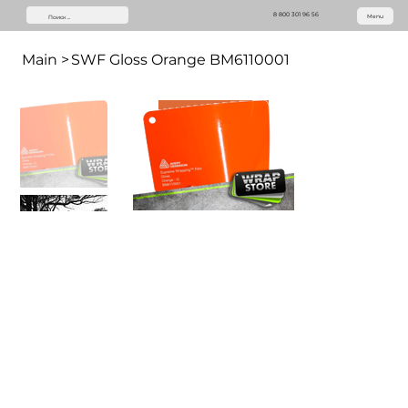
8 800 301 96 56
Menu
Main
>
SWF Gloss Orange BM6110001