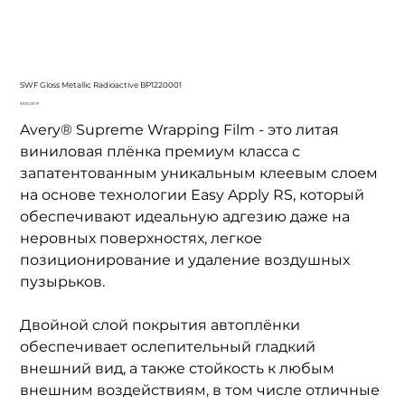
SWF Gloss Metallic Radioactive BP1220001
Цена
3 100,00 ₽
Avery® Supreme Wrapping Film - это литая
виниловая плёнка премиум класса с
запатентованным уникальным клеевым слоем
на основе технологии Easy Apply RS, который
обеспечивают идеальную адгезию даже на
неровных поверхностях, легкое
позиционирование и удаление воздушных
пузырьков.
Двойной слой покрытия автоплёнки
обеспечивает ослепительный гладкий
внешний вид, а также стойкость к любым
внешним воздействиям, в том числе отличные