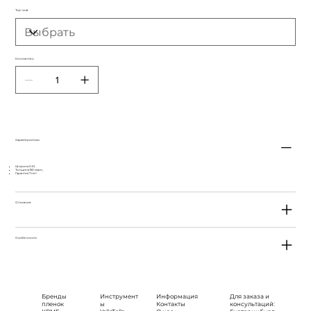
Top-coat
Количество
Характеристики
Ширина 0.61,
Толщина 150 мкрн,
Гарантия 7 лет
Описание
Особенности
Бренды
Инструмент
Информация
Для заказа и
пленок
ы
Контакты
консультаций: