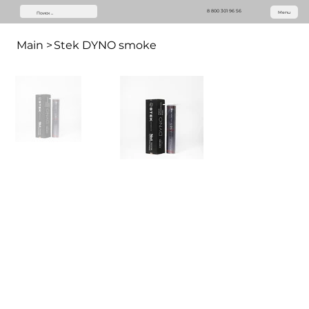
8 800 301 96 56
Menu
Main
>
Stek DYNO smoke