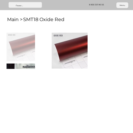
8 800 301 96 56
Menu
Main
>
SMT18 Oxide Red