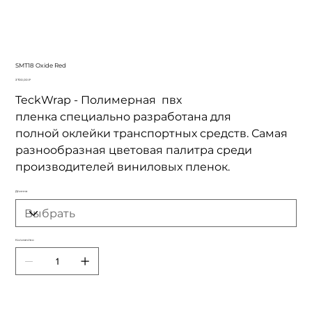
SMT18 Oxide Red
Цена
3 700,00 ₽
TeckWrap - Полимерная пвх
пленка специально разработана для
полной оклейки транспортных средств. Самая
разнообразная цветовая палитра среди
производителей виниловых пленок.
Длинна
Количество