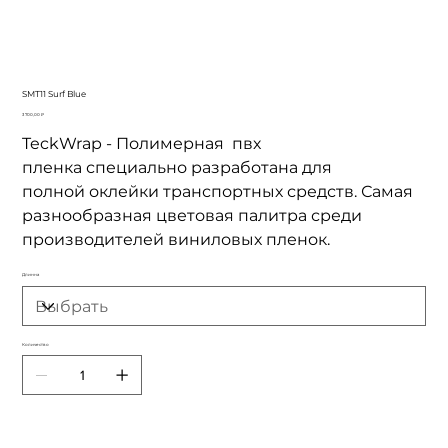
SMT11 Surf Blue
Цена
3 700,00 ₽
TeckWrap - Полимерная пвх
пленка специально разработана для
полной оклейки транспортных средств. Самая
разнообразная цветовая палитра среди
производителей виниловых пленок.
Длинна
Количество