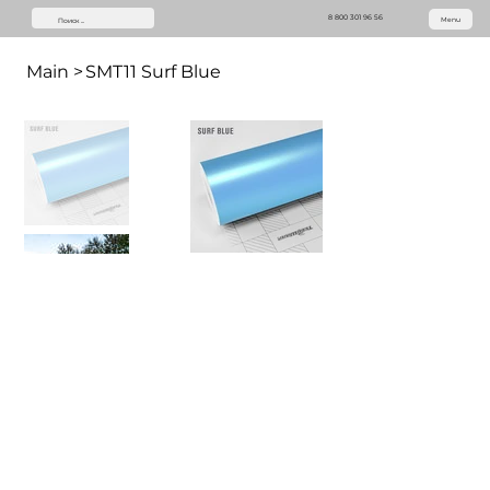
8 800 301 96 56
Menu
Main
>
SMT11 Surf Blue