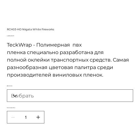
RCH03-HD Niigata White Fireworks
Цена
4 200,00 ₽
TeckWrap - Полимерная пвх
пленка специально разработана для
полной оклейки транспортных средств. Самая
разнообразная цветовая палитра среди
производителей виниловых пленок.
Длинна
Количество