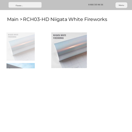
8 800 301 96 56
Menu
Main
>
RCH03-HD Niigata White Fireworks