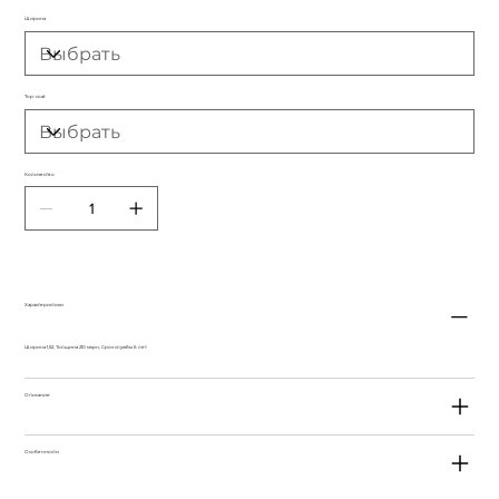
Ширина
Top-coat
Количество
Характеристики
Ширина 1,52, Толщина 210 мкрн, Срок службы 6 лет
Описание
Особенности