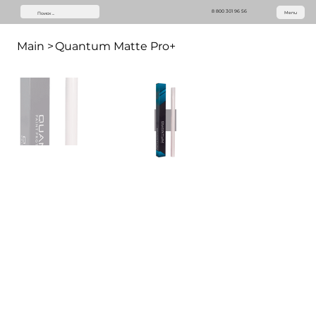
8 800 301 96 56
Menu
Main
>
Quantum Matte Pro+