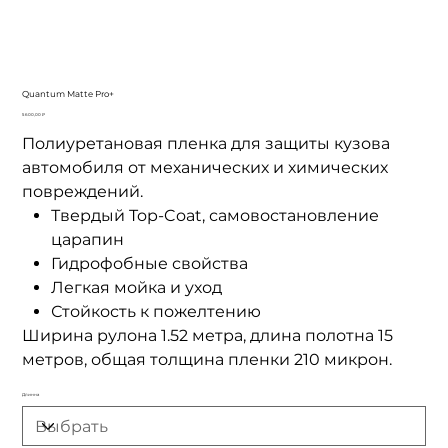
Quantum Matte Pro+
Цена
5 600,00 ₽
Полиуретановая пленка для защиты кузова
автомобиля от механических и химических
повреждений.
Твердый Top-Coat, самовостановление
царапин
Гидрофобные свойства
Легкая мойка и уход
Стойкость к пожелтению
Ширина рулона 1.52 метра, длина полотна 15
метров, общая толщина пленки 210 микрон.
Длинна