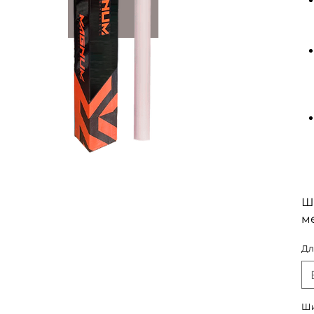
Ши
м
Дл
Ши