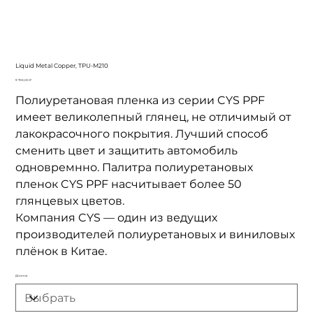
Liquid Metal Copper, TPU-M210
Цена
9 700,00 ₽
Полиуретановая пленка из серии CYS PPF
имеет великолепный глянец, не отличимый от
лакокрасочного покрытия. Лучший способ
сменить цвет и защитить автомобиль
одновремнно. Палитра полиуретановых
пленок CYS PPF насчитывает более 50
глянцевых цветов.
Компания CYS — один из ведущих
производителей полиуретановых и виниловых
плёнок в Китае.
Длинна