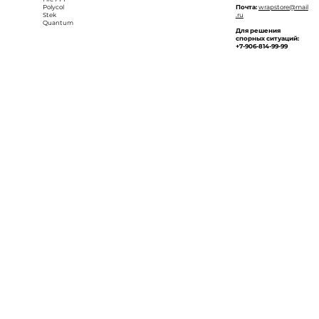
Polycol
Почта:
wrapstore@mail
Stek
.ru
Quantum
Для решения
спорных ситуаций:
+7-906-814-99-99