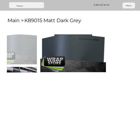
8 800 301 96 56
Menu
Main
>
K89015 Matt Dark Grey