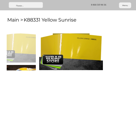
8 800 301 96 56
Menu
Main
>
K88331 Yellow Sunrise