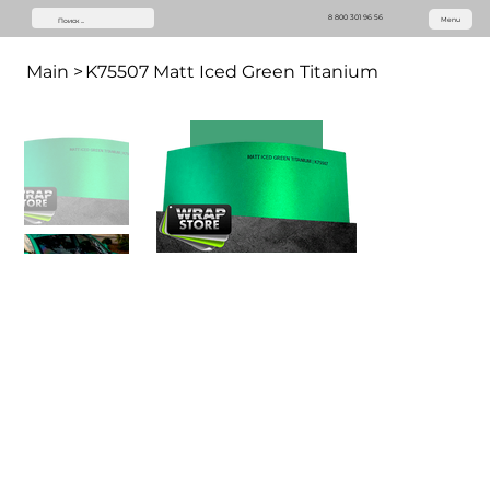
8 800 301 96 56
Menu
Main
>
K75507 Matt Iced Green Titanium