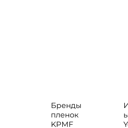
Бренды
И
пленок
KPMF
Y