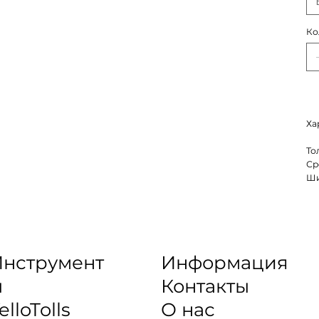
Ко
Ха
То
Ср
Ши
нструмент
Информация
ы
Контакты
elloTolls
О нас