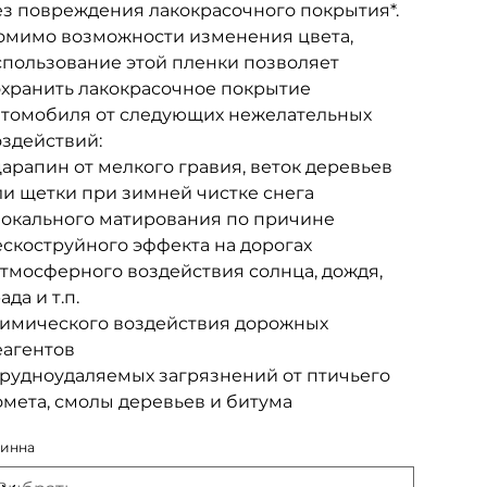
ез повреждения лакокрасочного покрытия*.
омимо возможности изменения цвета,
спользование этой пленки позволяет
охранить лакокрасочное покрытие
втомобиля от следующих нежелательных
оздействий:
царапин от мелкого гравия, веток деревьев
ли щетки при зимней чистке снега
 локального матирования по причине
ескоструйного эффекта на дорогах
атмосферного воздействия солнца, дождя,
ада и т.п.
 химического воздействия дорожных
еагентов
 трудноудаляемых загрязнений от птичьего
омета, смолы деревьев и битума
инна