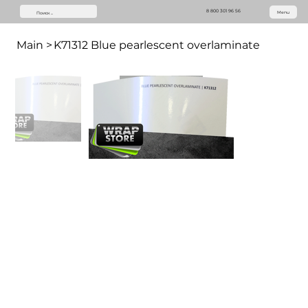
8 800 301 96 56
Menu
Main
>
K71312 Blue pearlescent overlaminate