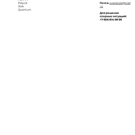
Polycol
Почта:
wrapstore@mail
Stek
.ru
Quantum
Для решения
спорных ситуаций:
+7-906-814-99-99