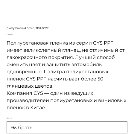
Glossy Emerald Green, TPU-G377
Цена
9 700,00 ₽
Полиуретановая пленка из серии CYS PPF
имеет великолепный глянец, не отличимый от
лакокрасочного покрытия. Лучший способ
сменить цвет и защитить автомобиль
одновремнно. Палитра полиуретановых
пленок CYS PPF насчитывает более 50
глянцевых цветов.
Компания CYS — один из ведущих
производителей полиуретановых и виниловых
плёнок в Китае.
Длинна