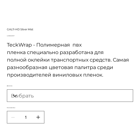
GAL11-HD Silver Mist
Цена
4 000,00 ₽
TeckWrap - Полимерная пвх
пленка специально разработана для
полной оклейки транспортных средств. Самая
разнообразная цветовая палитра среди
производителей виниловых пленок.
Длинна
Количество