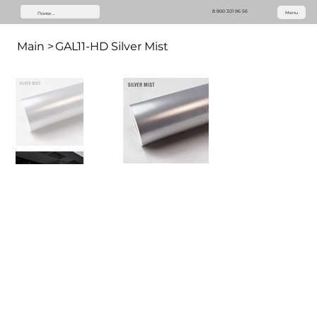
8 800 301 96 56
Menu
Main
>
GAL11-HD Silver Mist