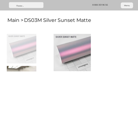
8 800 301 96 56
Menu
Main
>
DS03M Silver Sunset Matte