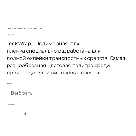
DS03M Silver Sunset Matte
Цена
3 900,00 ₽
TeckWrap - Полимерная пвх
пленка специально разработана для
полной оклейки транспортных средств. Самая
разнообразная цветовая палитра среди
производителей виниловых пленок.
Длинна
Количество