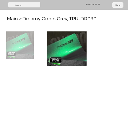
8 800 301 96 56
Menu
Main
>
Dreamy Green Grey, TPU-DR090