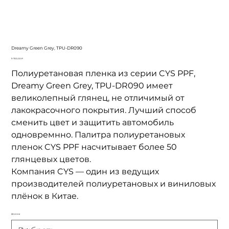
Dreamy Green Grey, TPU-DR090
Цена
9 700,00 ₽
Полиуретановая пленка из серии CYS PPF,
Dreamy Green Grey, TPU-DR090 имеет
великолепный глянец, не отличимый от
лакокрасочного покрытия. Лучший способ
сменить цвет и защитить автомобиль
одновремнно. Палитра полиуретановых
пленок CYS PPF насчитывает более 50
глянцевых цветов.
Компания CYS — один из ведущих
производителей полиуретановых и виниловых
плёнок в Китае.
Длинна