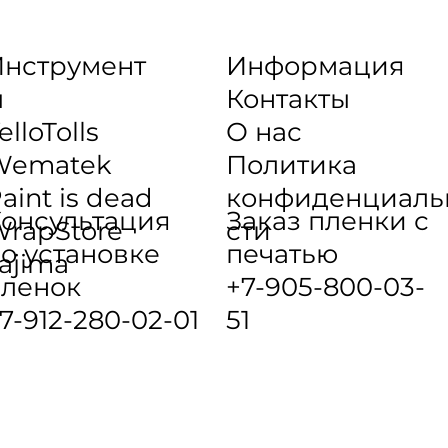
нструмент
Информация
ы
Контакты
elloTolls
О нас
Wematek
Политика
aint is dead
конфиденциаль
онсультация
Заказ пленки с
rapStore
сти
о установке
печатью
ajima
ленок
+7-905-800-03-
7-912-280-02-01
51