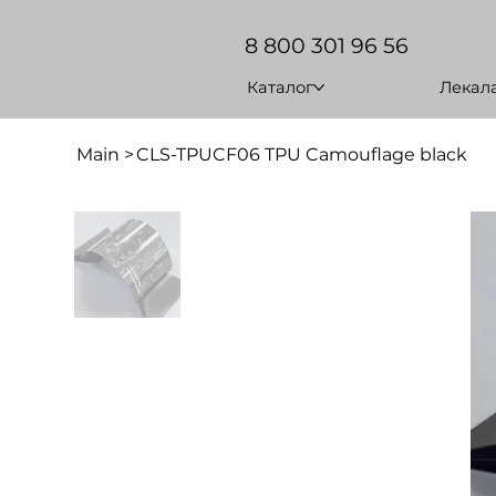
8 800 301 96 56
Каталог
Лекал
Main
>
CLS-TPUCF06 TPU Camouflage black