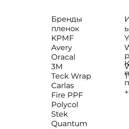
Бренды
И
пленок
KPMF
Y
Avery
Oracal
P
К
3M
W
п
Teck Wrap
T
п
Carlas
+
Fire PPF
Polycol
Stek
Quantum