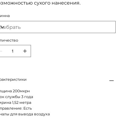
озможностью сухого нанесения.
инна
личество
рактеристики
лщина 200мкрн
ок службы 3 года
рина 1,52 метра
правление: Есть
налы для вывода воздуха