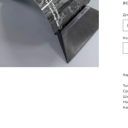
в
Дл
Ко
Ха
То
Ср
Ши
На
Ка