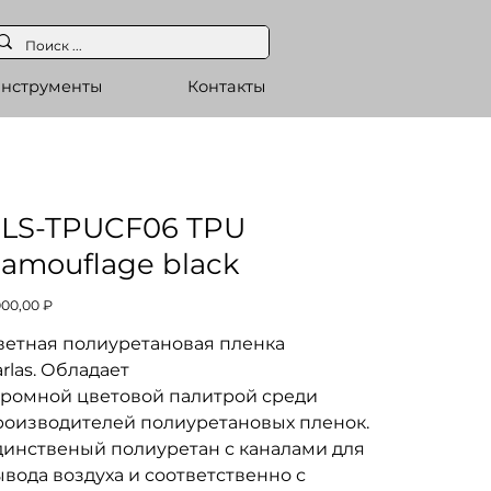
нструменты
Контакты
LS-TPUCF06 TPU
amouflage black
а
000,00 ₽
ветная полиуретановая пленка
rlas. Обладает
громной цветовой палитрой среди
роизводителей полиуретановых пленок.
динственый полиуретан с каналами для
вода воздуха и соответственно с