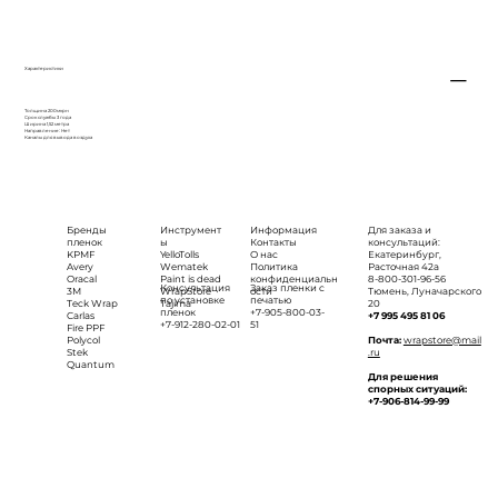
Характеристики
Толщина 200мкрн
Срок службы 3 года
Ширина 1,52 метра
Направление: Нет
Каналы для вывода воздуха
Бренды
Инструмент
Информация
Для заказа и
пленок
ы
Контакты
консультаций:
KPMF
YelloTolls
О нас
Екатеринбург,
Avery
Wematek
Политика
Расточная 42а
Oracal
Paint is dead
конфиденциальн
8-800-301-96-56
Консультация
Заказ пленки с
3M
WrapStore
ости
Тюмень, Луначарского
по установке
печатью
Teck Wrap
Tajima
20
пленок
+7-905-800-03-
Carlas
+7 995 495 81 06
+7-912-280-02-01
51
Fire PPF
Polycol
Почта:
wrapstore@mail
Stek
.ru
Quantum
Для решения
спорных ситуаций:
+7-906-814-99-99