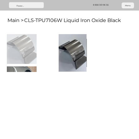
8 800 301 96 56
Menu
Main
>
CLS-TPU7106W Liquid Iron Oxide Black