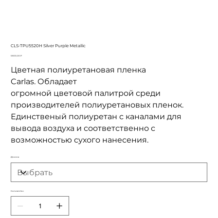
CLS-TPU5520H Silver Purple Metallic
Цена
5 800,00 ₽
Цветная полиуретановая пленка
Carlas. Обладает
огромной цветовой палитрой среди
производителей полиуретановых пленок.
Единственый полиуретан с каналами для
вывода воздуха и соответственно с
возможностью сухого нанесения.
Длинна
Количество