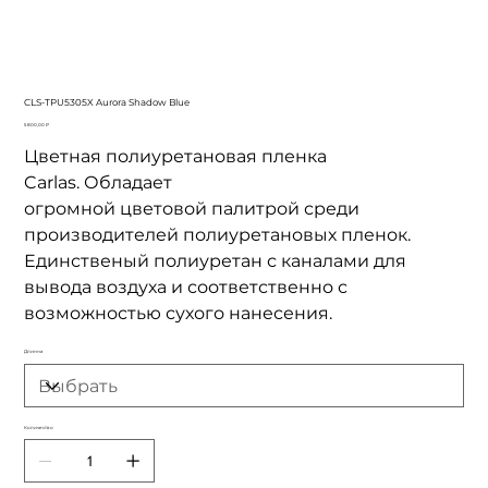
CLS-TPU5305X Aurora Shadow Blue
Цена
5 800,00 ₽
Цветная полиуретановая пленка
Carlas. Обладает
огромной цветовой палитрой среди
производителей полиуретановых пленок.
Единственый полиуретан с каналами для
вывода воздуха и соответственно с
возможностью сухого нанесения.
Длинна
Количество