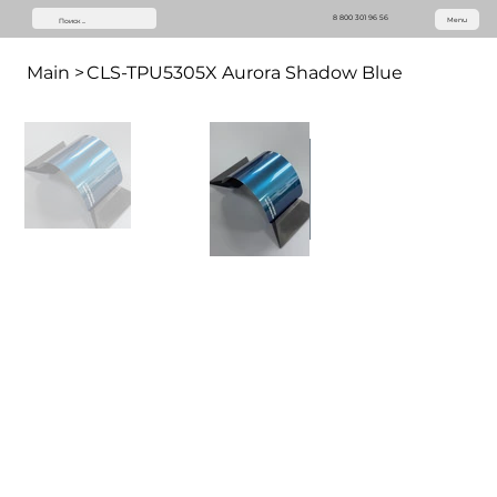
8 800 301 96 56
Menu
Main
>
CLS-TPU5305X Aurora Shadow Blue