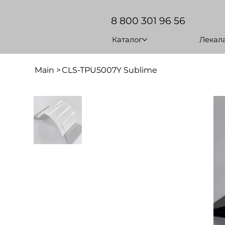
8 800 301 96 56
Каталог
Лекал
Main
>
CLS-TPU5007Y Sublime