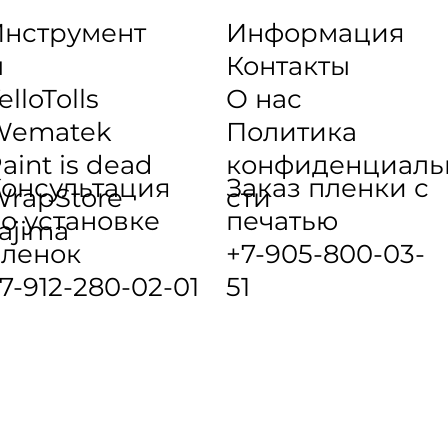
нструмент
Информация
ы
Контакты
elloTolls
О нас
Wematek
Политика
aint is dead
конфиденциаль
онсультация
Заказ пленки с
rapStore
сти
о установке
печатью
ajima
ленок
+7-905-800-03-
7-912-280-02-01
51