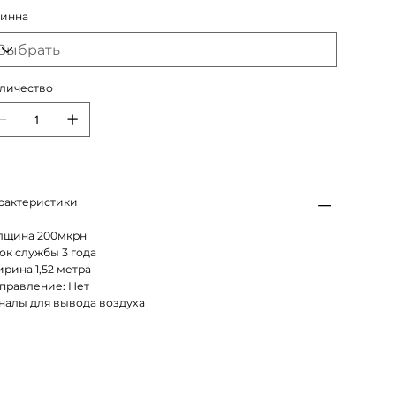
инна
личество
рактеристики
лщина 200мкрн
ок службы 3 года
рина 1,52 метра
правление: Нет
налы для вывода воздуха