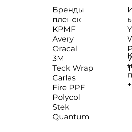
Бренды
И
пленок
KPMF
Y
Avery
Oracal
P
К
3M
W
п
Teck Wrap
T
п
Carlas
+
Fire PPF
Polycol
Stek
Quantum