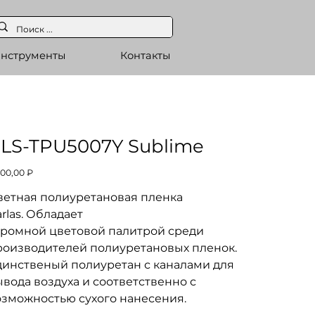
нструменты
Контакты
LS-TPU5007Y Sublime
а
800,00 ₽
ветная полиуретановая пленка
rlas. Обладает
громной цветовой палитрой среди
роизводителей полиуретановых пленок.
динственый полиуретан с каналами для
вода воздуха и соответственно с
озможностью сухого нанесения.