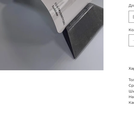
Дл
Ко
Ха
То
Ср
Ши
На
Ка