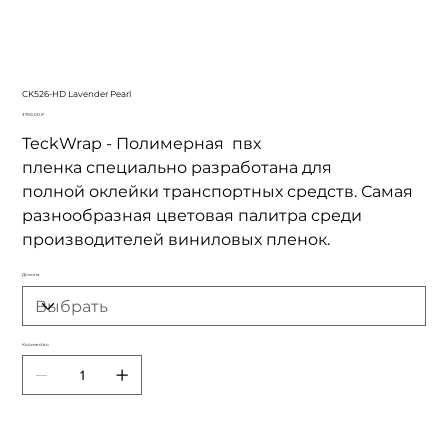
CK526-HD Lavender Pearl
Цена
3 700,00 ₽
TeckWrap - Полимерная пвх
пленка специально разработана для
полной оклейки транспортных средств. Самая
разнообразная цветовая палитра среди
производителей виниловых пленок.
Длинна
Количество