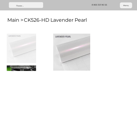
8 800 301 96 56
Menu
Main
>
CK526-HD Lavender Pearl