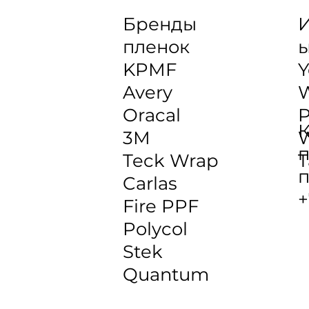
Бренды
И
пленок
KPMF
Y
Avery
Oracal
P
К
3M
W
п
Teck Wrap
T
п
Carlas
+
Fire PPF
Polycol
Stek
Quantum