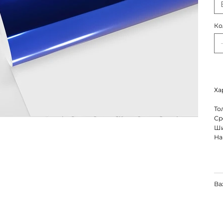
Ко
Ха
То
Ср
Ши
На
Ва