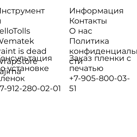
нструмент
Информация
ы
Контакты
elloTolls
О нас
Wematek
Политика
aint is dead
конфиденциаль
онсультация
Заказ пленки с
rapStore
сти
о установке
печатью
ajima
ленок
+7-905-800-03-
7-912-280-02-01
51