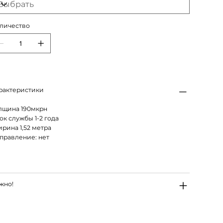
личество
рактеристики
лщина 190мкрн
ок службы 1-2 года
рина 1,52 метра
правление: нет
жно!