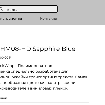
нструменты
Контакты
HM08-HD Sapphire Blue
а
900,00 ₽
eckWrap - Полимерная пвх
ленка специально разработана для
олной оклейки транспортных средств. Самая
азнообразная цветовая палитра среди
роизводителей виниловых пленок.
инна