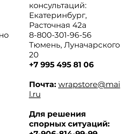
консультаций:
Екатеринбург,
Расточная 42а
8-800-301-96-56
но
Тюмень, Луначарского
20
+7 995 495 81 06
Почта:
wrapstore@mai
l.ru
Для решения
спорных ситуаций:
+7-906-814-99-99