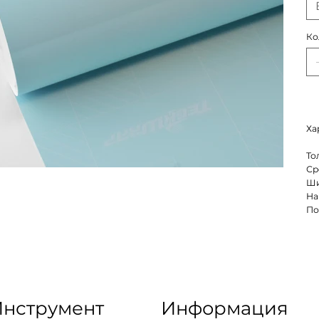
Ко
Ха
То
Ср
Ши
На
По
нструмент
Информация