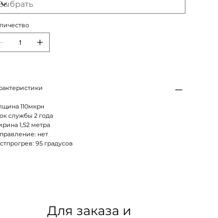
личество
рактеристики
лщина 110мкрн
ок службы 2 года
рина 1,52 метра
правление: нет
стпрогрев: 95 градусов
Для заказа и