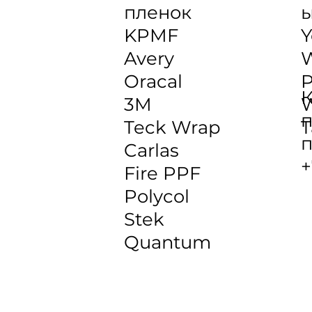
пленок
KPMF
Y
Avery
Oracal
P
К
3M
W
п
Teck Wrap
T
п
Carlas
+
Fire PPF
Polycol
Stek
Quantum