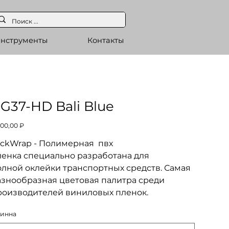
нструменты
Контакты
G37-HD Bali Blue
а
800,00 ₽
eckWrap - Полимерная пвх
ленка специально разработана для
олной оклейки транспортных средств. Самая
азнообразная цветовая палитра среди
роизводителей виниловых пленок.
инна