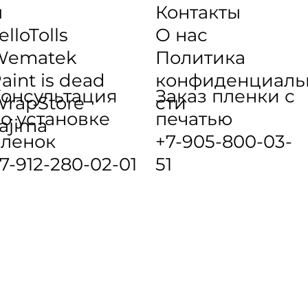
ы
Контакты
elloTolls
О нас
Wematek
Политика
aint is dead
конфиденциаль
онсультация
Заказ пленки с
rapStore
сти
о установке
печатью
ajima
ленок
+7-905-800-03-
7-912-280-02-01
51