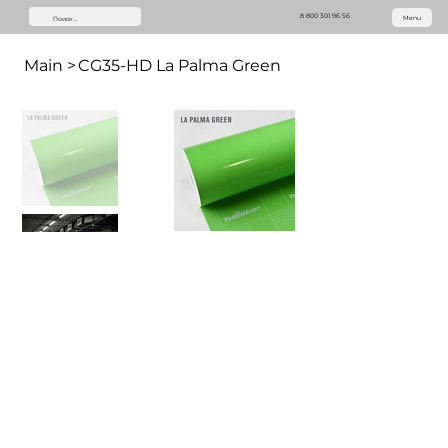
8 800 301 96 56
Menu
Main
>
CG35-HD La Palma Green