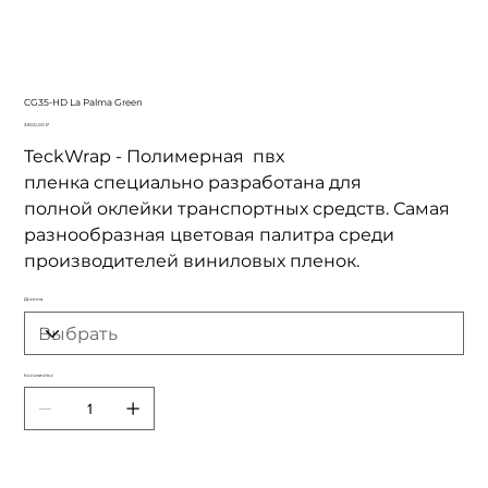
CG35-HD La Palma Green
Цена
3 800,00 ₽
TeckWrap - Полимерная пвх
пленка специально разработана для
полной оклейки транспортных средств. Самая
разнообразная цветовая палитра среди
производителей виниловых пленок.
Длинна
Количество