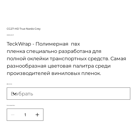
CG27-HD True Nardo Grey
Цена
3 800,00 ₽
TeckWrap - Полимерная пвх
пленка специально разработана для
полной оклейки транспортных средств. Самая
разнообразная цветовая палитра среди
производителей виниловых пленок.
Длинна
Количество