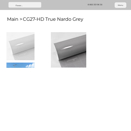
8 800 301 96 56
Menu
Main
>
CG27-HD True Nardo Grey