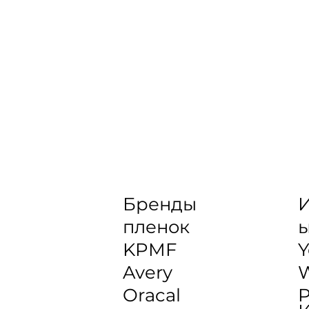
Бренды
И
пленок
KPMF
Y
Avery
Oracal
P