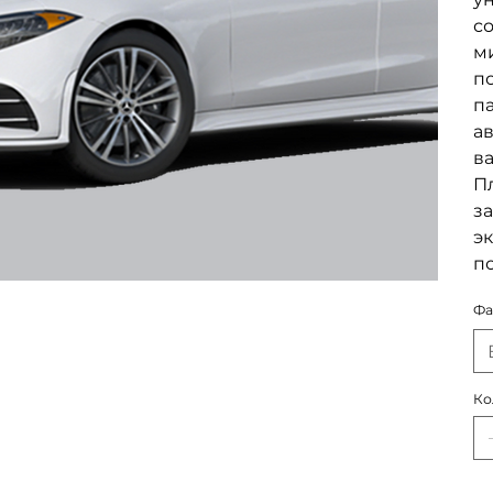
со
м
по
п
а
в
Пл
за
эк
п
Фа
Ко