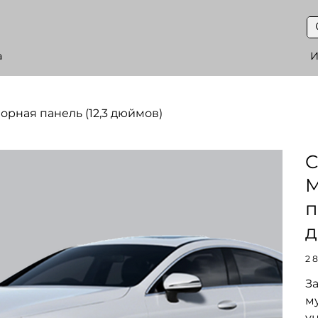
а
И
орная панель (12,3 дюймов)
C
M
п
д
Цен
2 
За
м
у