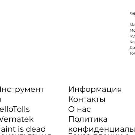
Ха
Ма
Мо
Го
Ко
Ди
То
нструмент
Информация
ы
Контакты
elloTolls
О нас
Wematek
Политика
aint is dead
конфиденциаль