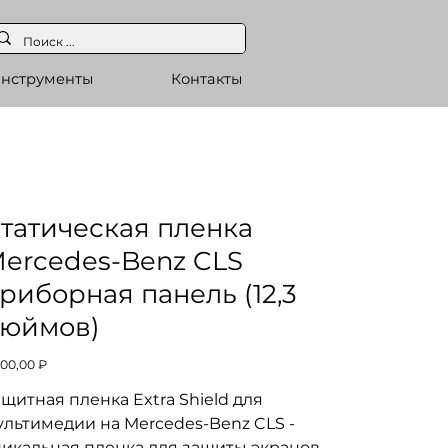
нструменты
Контакты
татическая пленка
ercedes-Benz CLS
риборная панель (12,3
юймов)
а
800,00 ₽
щитная пленка Extra Shield для
ультимедии на Mercedes-Benz CLS -
никальная пленка для защиты экранов