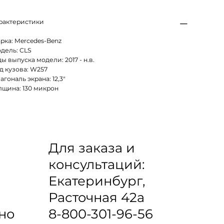
рактеристики
рка: Mercedes-Benz
дель: CLS
ды выпуска модели: 2017 - н.в.
д кузова: W257
агональ экрана: 12,3"
лщина: 130 микрон
Для заказа и
консультаций:
Екатеринбург,
Расточная 42а
8-800-301-96-56
но