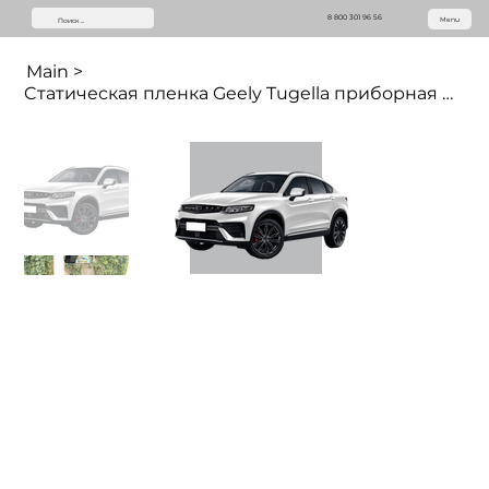
8 800 301 96 56
Menu
Main
>
Cтатическая пленка Geely Tugella приборная панель (12.3 дюймов)