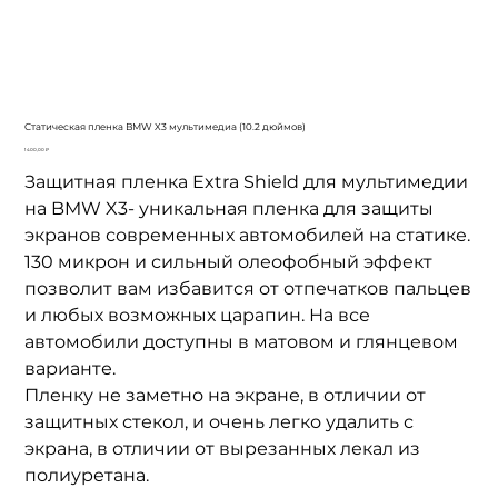
Cтатическая пленка BMW X3 мультимедиа (10.2 дюймов)
Цена
1 400,00 ₽
Защитная пленка Extra Shield для мультимедии
на BMW X3- уникальная пленка для защиты
экранов современных автомобилей на статике.
130 микрон и сильный олеофобный эффект
позволит вам избавится от отпечатков пальцев
и любых возможных царапин. На все
автомобили доступны в матовом и глянцевом
варианте.
Пленку не заметно на экране, в отличии от
защитных стекол, и очень легко удалить с
экрана, в отличии от вырезанных лекал из
полиуретана.