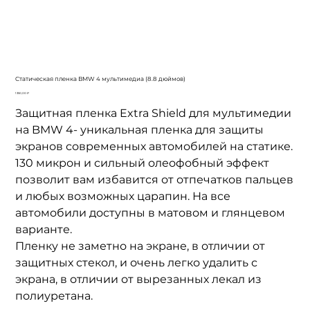
Cтатическая пленка BMW 4 мультимедиа (8.8 дюймов)
Цена
1 350,00 ₽
Защитная пленка Extra Shield для мультимедии
на BMW 4- уникальная пленка для защиты
экранов современных автомобилей на статике.
130 микрон и сильный олеофобный эффект
позволит вам избавится от отпечатков пальцев
и любых возможных царапин. На все
автомобили доступны в матовом и глянцевом
варианте.
Пленку не заметно на экране, в отличии от
защитных стекол, и очень легко удалить с
экрана, в отличии от вырезанных лекал из
полиуретана.