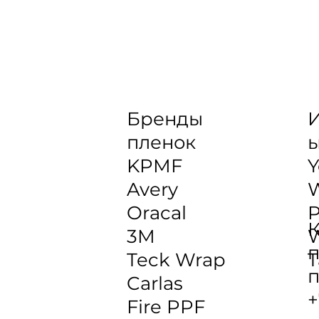
Бренды
И
пленок
KPMF
Y
Avery
Oracal
P
К
3M
W
п
Teck Wrap
T
п
Carlas
+
Fire PPF