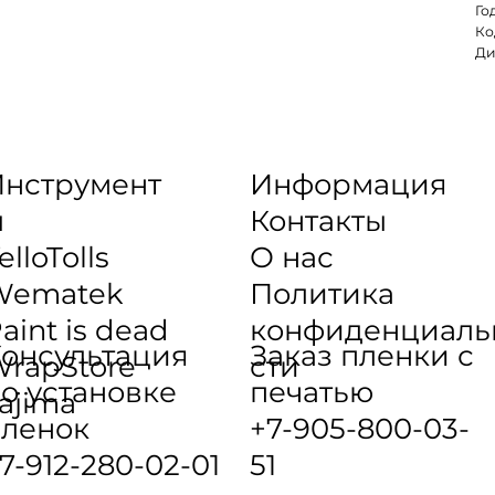
Го
Ко
Ди
нструмент
Информация
ы
Контакты
elloTolls
О нас
Wematek
Политика
aint is dead
конфиденциаль
онсультация
Заказ пленки с
rapStore
сти
о установке
печатью
ajima
ленок
+7-905-800-03-
7-912-280-02-01
51