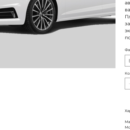
а
в
Пл
за
эк
п
Фа
Ко
Ха
Ма
Мо