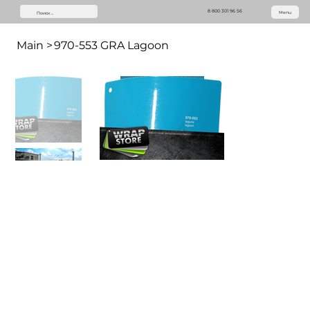
8 800 301 96 56
Menu
Main
>
970-553 GRA Lagoon