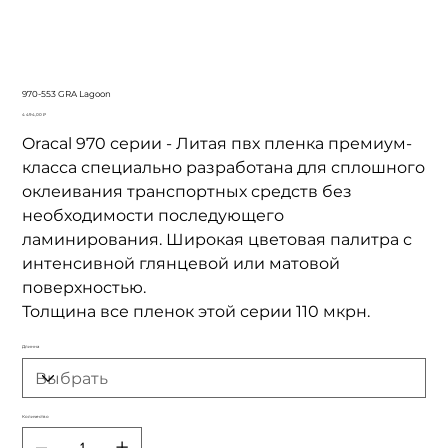
970-553 GRA Lagoon
Цена
4 494,00 ₽
Oracal 970 серии - Литая пвх пленка премиум-
класса специально разработана для сплошного
оклеивания транспортных средств без
необходимости последующего
ламинирования. Широкая цветовая палитра с
интенсивной глянцевой или матовой
поверхностью.
Толщина все пленок этой серии 110 мкрн.
Длинна
Количество